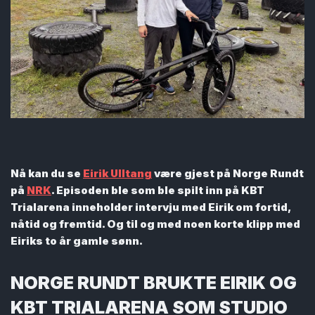
Nå kan du se
Eirik Ulltang
være gjest på Norge Rundt
på
NRK
. Episoden ble som ble spilt inn på KBT
Trialarena inneholder intervju med Eirik om fortid,
nåtid og fremtid. Og til og med noen korte klipp med
Eiriks to år gamle sønn.
NORGE RUNDT BRUKTE EIRIK OG
KBT TRIALARENA SOM STUDIO