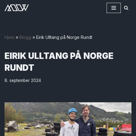
Hopp
til
innholdet
Hjem
»
Blogg
»
Eirik Ulltang på Norge Rundt
EIRIK ULLTANG PÅ NORGE
RUNDT
8. september 2024