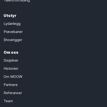
Talentformidling
Utstyr
Lydanlegg
Prøvebaner
Showrigger
Om oss
Disipliner
Historien
Om MOOW
Partnere
Referanser
Team