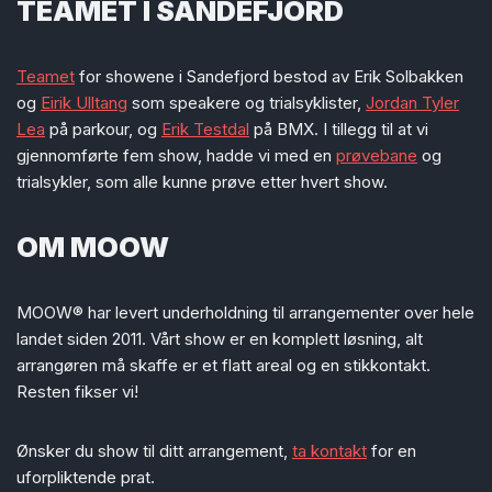
TEAMET
I SANDEFJORD
Teamet
for showene i Sandefjord bestod av Erik Solbakken
og
Eirik Ulltang
som speakere og trialsyklister,
Jordan Tyler
Lea
på parkour, og
Erik Testdal
på BMX. I tillegg til at vi
gjennomførte fem show, hadde vi med en
prøvebane
og
trialsykler, som alle kunne prøve etter hvert show.
OM MOOW
MOOW® har levert underholdning til arrangementer over hele
landet siden 2011. Vårt show er en komplett løsning, alt
arrangøren må skaffe er et flatt areal og en stikkontakt.
Resten fikser vi!
Ønsker du show til ditt arrangement,
ta kontakt
for en
uforpliktende prat.