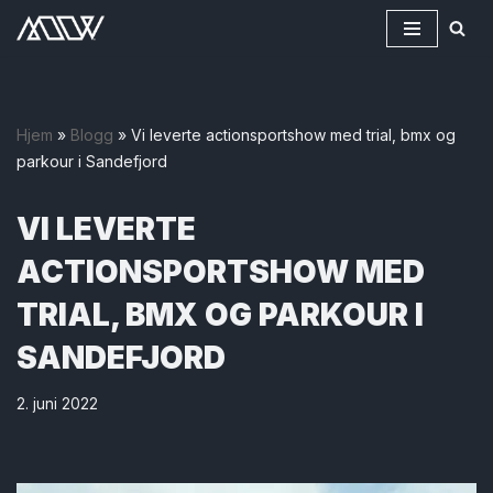
Hopp
til
innholdet
Hjem
»
Blogg
»
Vi leverte actionsportshow med trial, bmx og
parkour i Sandefjord
VI LEVERTE
ACTIONSPORTSHOW MED
TRIAL, BMX OG PARKOUR I
SANDEFJORD
2. juni 2022