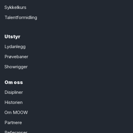
Sykkelkurs
Talentformidling
Utstyr
Lydanlegg
Prøvebaner
Showrigger
Om oss
Disipliner
Historien
Om MOOW
Partnere
Referanser