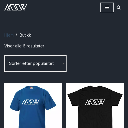
Hopp
til
innholdet
Hjem
\
Butikk
Viser alle 6 resultater