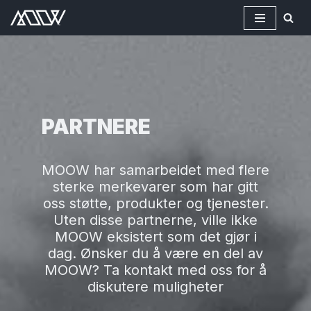
Hopp
til
innholdet
PARTNERE
MOOW har samarbeidet med flere
sterke merkevarer som har gitt
oss støtte, produkter og tjenester.
Uten disse partnerne, ville ikke
MOOW eksistert som det gjør i
dag. Ønsker du å være en del av
MOOW? Ta kontakt med oss for å
diskutere muligheter