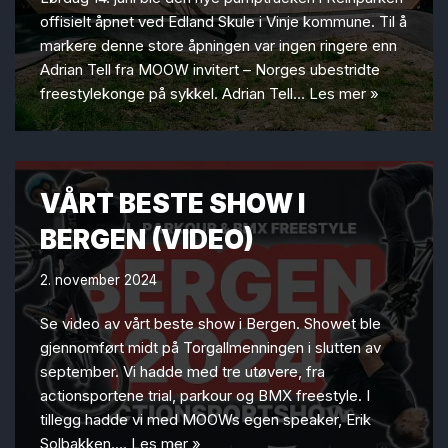
offisielt åpnet ved Edland Skule i Vinje kommune. Til å
markere denne store åpningen var ingen ringere enn
Adrian Tell fra MOOW invitert – Norges ubestridte
freestylekonge på sykkel. Adrian Tell…
Les mer »
VÅRT BESTE SHOW I
BERGEN (VIDEO)
2. november 2024
Se video av vårt beste show i Bergen. Showet ble
gjennomført midt på Torgallmenningen i slutten av
september. Vi hadde med tre utøvere, fra
actionsportene trial, parkour og BMX freestyle. I
tillegg hadde vi med MOOWs egen speaker, Erik
Solbakken.…
Les mer »