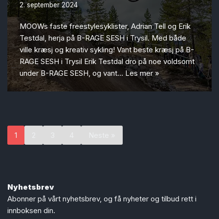
2. september 2024
MOOWs faste freestylesyklister, Adrian Tell og Erik
Testdal, herja på B-RAGE SESH i Trysil. Med både
ville kræsj og kreativ sykling! Vant beste kræsj på B-
RAGE SESH i Trysil Erik Testdal dro på noe voldsomt
under B-RAGE SESH, og vant…
Les mer »
1
2
3
4
Neste »
Nyhetsbrev
Abonner på vårt nyhetsbrev, og få nyheter og tilbud rett i
innboksen din.