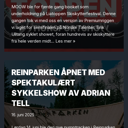
MOOW ble for fjerde gang booket som
underholdning på Liatoppen Skiskytterfestival. Denne
gangen tok vi med oss en versjon av Premiumriggen
vi laget for semifinalen på Norske Talenter. Eirik
Ulltang syklet showet, foran hundrevis av skiskyttere
fra hele verden midt…
Les mer »
REINPARKEN ÅPNET MED
SPEKTAKULÆRT
SYKKELSHOW AV ADRIAN
TELL
16. juni 2025
Lørdag 14. juni ble den nye pumptracken i Reinparken